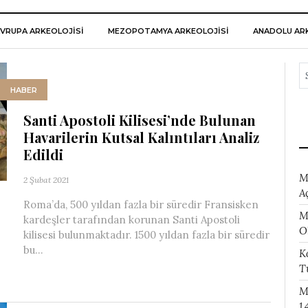
VRUPA ARKEOLOJISI
MEZOPOTAMYA ARKEOLOJISI
ANADOLU ARK
HABER
Santi Apostoli Kilisesi’nde Bulunan
Havarilerin Kutsal Kalıntıları Analiz
Edildi
M
2 Şubat 2021
A
Roma’da, 500 yıldan fazla bir süredir Fransisken
M
kardeşler tarafından korunan Santi Apostoli
O
kilisesi bulunmaktadır. 1500 yıldan fazla bir süredir
bu...
K
T
M
1.