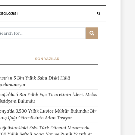
EOLOJİSİ
SON YAZILAR
ısır’ın 5 Bin Yıllık Sabu Diski Hâlâ
çıklanamıyor
uğla’da 5 Bin Yıllık Ege Ticaretinin İzleri: Melos
bsidyeni Bulundu
onya’da 3.500 Yıllık Luvice Mühür Bulundu: Bir
unç Çağı Görevlisinin Adını Taşıyor
oğolistan’daki Eski Türk Dönemi Mezarında
400 Yıllık Şeftali Ağacı Yay ve Runik Yazıtlı At