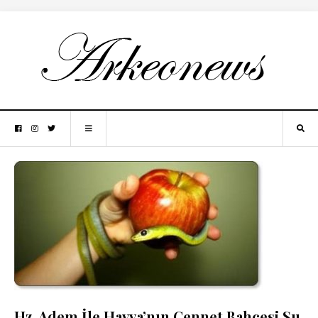
Hz. Adem İle Havva’nın Cennet Bahçesi Su