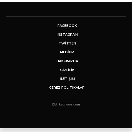
FACEBOOK
INSTAGRAM
TWITTER
MEDIUM
HAKKIMIZDA
GİZLİLİK
İLETIŞIM
ÇEREZ POLITIKALARI
©Arkeonews.com