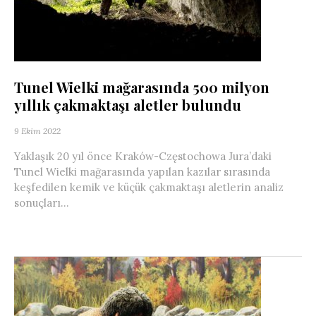
Tunel Wielki mağarasında 500 milyon
yıllık çakmaktaşı aletler bulundu
9 Ekim 2022
Yaklaşık 20 yıl önce Kraków-Częstochowa Jura’daki
Tunel Wielki mağarasında yapılan kazılar sırasında
keşfedilen kemik ve küçük çakmaktaşı aletlerin analiz
sonuçları...