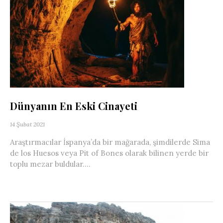
Dünyanın En Eski Cinayeti
14 Şubat 2021
Araştırmacılar İspanya’da bir mağarada, şimdilerde Sima
de los Huesos veya Pit of Bones olarak bilinen yerde bir
toplu mezar buldular....