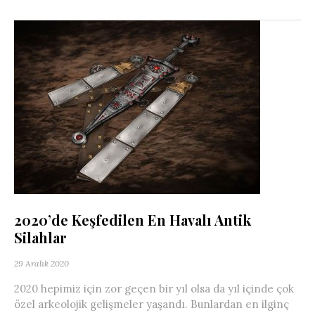
2020’de Keşfedilen En Havalı Antik
Silahlar
29 Aralık 2020
2020 hepimiz için zor geçen bir yıl olsa da yıl içinde çok
özel arkeolojik gelişmeler yaşandı. Bunlardan en ilginç