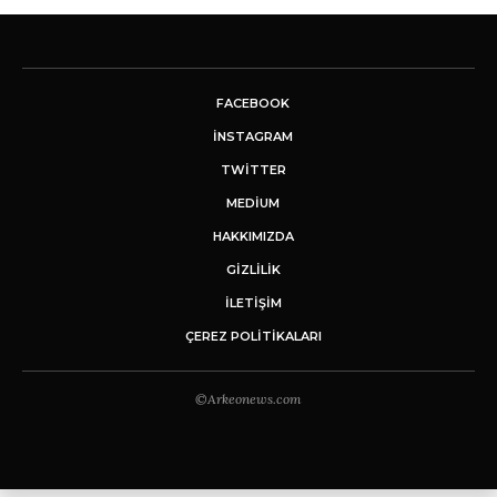
FACEBOOK
INSTAGRAM
TWITTER
MEDIUM
HAKKIMIZDA
GİZLİLİK
İLETIŞIM
ÇEREZ POLITIKALARI
©Arkeonews.com