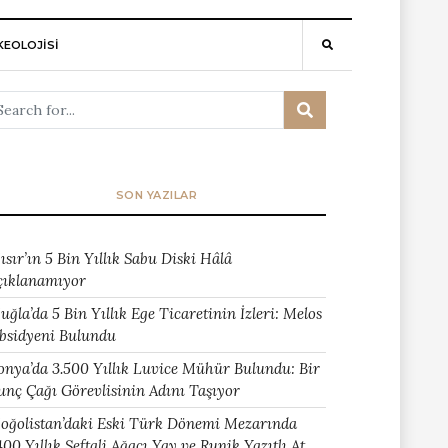
EOLOJİSİ
SON YAZILAR
ısır’ın 5 Bin Yıllık Sabu Diski Hâlâ
çıklanamıyor
uğla’da 5 Bin Yıllık Ege Ticaretinin İzleri: Melos
bsidyeni Bulundu
onya’da 3.500 Yıllık Luvice Mühür Bulundu: Bir
unç Çağı Görevlisinin Adını Taşıyor
oğolistan’daki Eski Türk Dönemi Mezarında
400 Yıllık Şeftali Ağacı Yay ve Runik Yazıtlı At