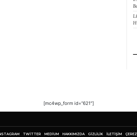
B
L
H
[mc4wp_form id=”621″]
NSTAGRAM
TWITTER
MEDIUM
HAKKIMIZDA
GİZLİLİK
İLETIŞIM
ÇEREZ