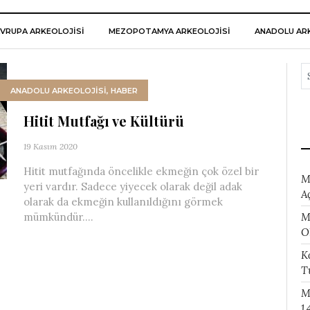
VRUPA ARKEOLOJISI
MEZOPOTAMYA ARKEOLOJISI
ANADOLU ARK
ANADOLU ARKEOLOJİSİ
,
HABER
Hitit Mutfağı ve Kültürü
19 Kasım 2020
Hitit mutfağında öncelikle ekmeğin çok özel bir
M
yeri vardır. Sadece yiyecek olarak değil adak
A
olarak da ekmeğin kullanıldığını görmek
M
mümkündür....
O
K
T
M
1.