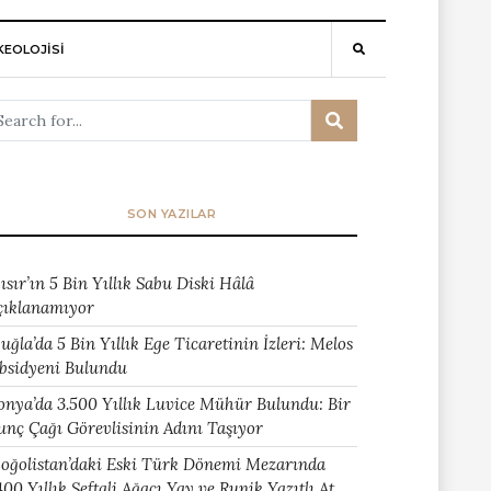
EOLOJİSİ
SON YAZILAR
ısır’ın 5 Bin Yıllık Sabu Diski Hâlâ
çıklanamıyor
uğla’da 5 Bin Yıllık Ege Ticaretinin İzleri: Melos
bsidyeni Bulundu
onya’da 3.500 Yıllık Luvice Mühür Bulundu: Bir
unç Çağı Görevlisinin Adını Taşıyor
oğolistan’daki Eski Türk Dönemi Mezarında
400 Yıllık Şeftali Ağacı Yay ve Runik Yazıtlı At