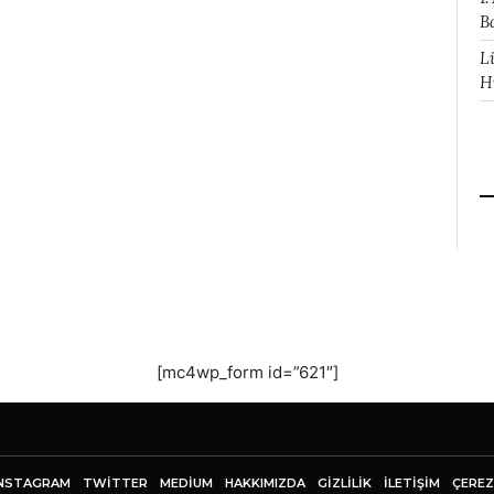
B
L
H
[mc4wp_form id=”621″]
NSTAGRAM
TWITTER
MEDIUM
HAKKIMIZDA
GİZLİLİK
İLETIŞIM
ÇEREZ