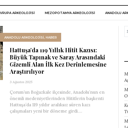
VRUPA ARKEOLOJISI
MEZOPOTAMYA ARKEOLOJISI
ANADOLU ARK
ANADOLU ARKEOLOJİSİ
,
HABER
Hattuşa’da 119 Yıllık Hitit Kazısı:
Büyük Tapınak ve Saray Arasındaki
Gizemli Alan İlk Kez Derinlemesine
Araştırılıyor
M
A
3 Ağustos 2025
M
Çorum’un Boğazkale ilçesinde, Anadolu’nun en
O
önemli medeniyetlerinden Hititlerin başkenti
Hattuşa’da 119 yıldır aralıksız süren kazı
K
çalışmaları yeni bir döneme girdi....
T
M
1.