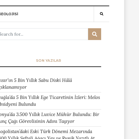
EOLOJİSİ
SON YAZILAR
ısır’ın 5 Bin Yıllık Sabu Diski Hâlâ
çıklanamıyor
uğla’da 5 Bin Yıllık Ege Ticaretinin İzleri: Melos
bsidyeni Bulundu
onya’da 3.500 Yıllık Luvice Mühür Bulundu: Bir
unç Çağı Görevlisinin Adını Taşıyor
oğolistan’daki Eski Türk Dönemi Mezarında
400 Yıllık Şeftali Ağacı Yay ve Runik Yazıtlı At