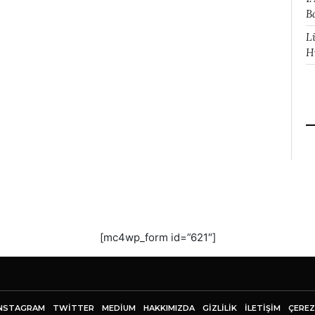
B
L
H
[mc4wp_form id=”621″]
NSTAGRAM
TWITTER
MEDIUM
HAKKIMIZDA
GİZLİLİK
İLETIŞIM
ÇEREZ