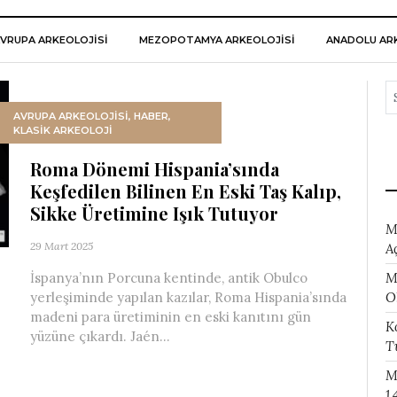
VRUPA ARKEOLOJISI
MEZOPOTAMYA ARKEOLOJISI
ANADOLU ARK
AVRUPA ARKEOLOJISI
,
HABER
,
KLASİK ARKEOLOJİ
Roma Dönemi Hispania’sında
Keşfedilen Bilinen En Eski Taş Kalıp,
Sikke Üretimine Işık Tutuyor
M
29 Mart 2025
A
M
İspanya’nın Porcuna kentinde, antik Obulco
O
yerleşiminde yapılan kazılar, Roma Hispania’sında
madeni para üretiminin en eski kanıtını gün
K
yüzüne çıkardı. Jaén...
T
M
1.