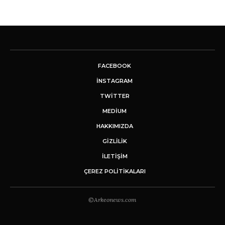
FACEBOOK
INSTAGRAM
TWITTER
MEDIUM
HAKKIMIZDA
GİZLİLİK
İLETIŞIM
ÇEREZ POLITIKALARI
©Arkeonews.com