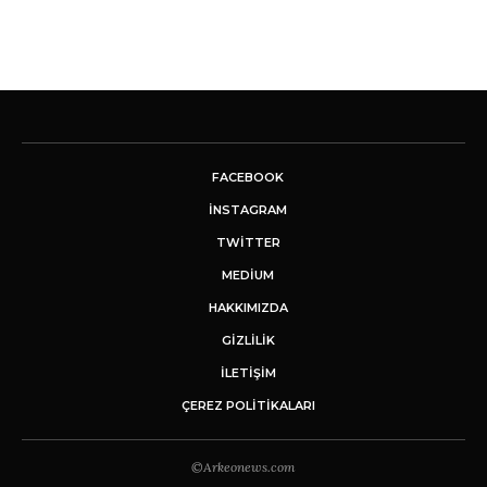
FACEBOOK
INSTAGRAM
TWITTER
MEDIUM
HAKKIMIZDA
GİZLİLİK
İLETIŞIM
ÇEREZ POLITIKALARI
©Arkeonews.com