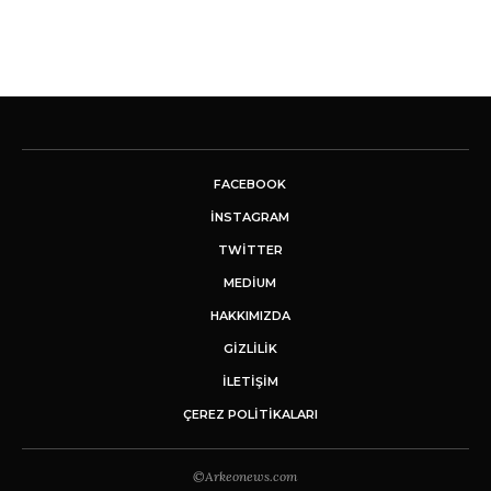
FACEBOOK
INSTAGRAM
TWITTER
MEDIUM
HAKKIMIZDA
GİZLİLİK
İLETIŞIM
ÇEREZ POLITIKALARI
©Arkeonews.com