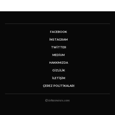
FACEBOOK
INSTAGRAM
TWITTER
MEDIUM
HAKKIMIZDA
GİZLİLİK
İLETIŞIM
ÇEREZ POLITIKALARI
©Arkeonews.com