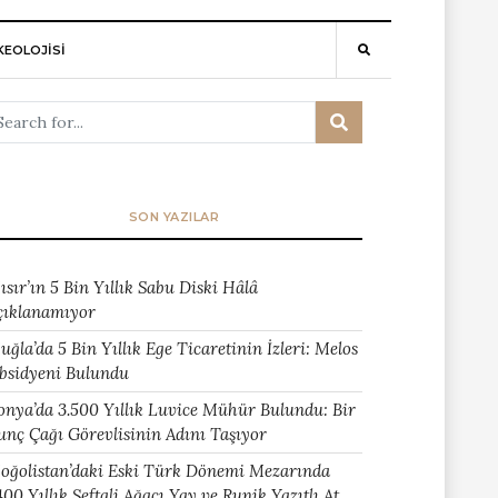
EOLOJİSİ
SON YAZILAR
ısır’ın 5 Bin Yıllık Sabu Diski Hâlâ
çıklanamıyor
uğla’da 5 Bin Yıllık Ege Ticaretinin İzleri: Melos
bsidyeni Bulundu
onya’da 3.500 Yıllık Luvice Mühür Bulundu: Bir
unç Çağı Görevlisinin Adını Taşıyor
oğolistan’daki Eski Türk Dönemi Mezarında
400 Yıllık Şeftali Ağacı Yay ve Runik Yazıtlı At