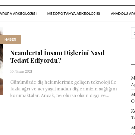
VRUPA ARKEOLOJISI
MEZOPOTAMYA ARKEOLOJISI
ANADOLU ARK
HABER
Neandertal İnsanı Dişlerini Nasıl
Tedavi Ediyordu?
10 Nisan 2021
M
Günümüzde diş hekimlerimiz gelişen teknoloji ile
A
fazla ağrı ve acı yaşatmadan dişlerimizin sağlığını
M
korumaktalar. Ancak, ne olursa olsun dişçi ve...
O
K
T
M
1.