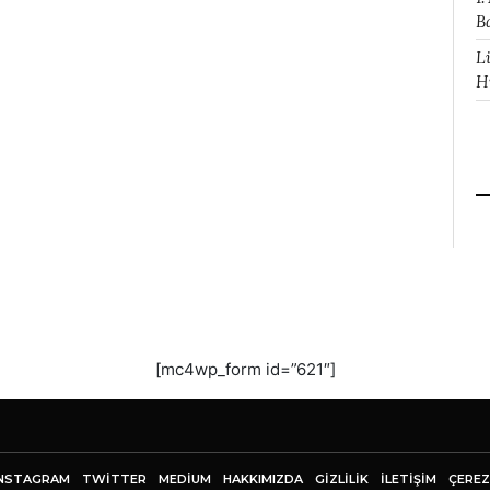
B
L
H
[mc4wp_form id=”621″]
NSTAGRAM
TWITTER
MEDIUM
HAKKIMIZDA
GİZLİLİK
İLETIŞIM
ÇEREZ