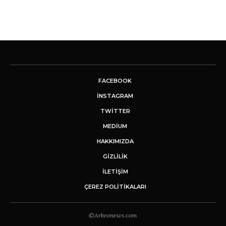
FACEBOOK
INSTAGRAM
TWITTER
MEDIUM
HAKKIMIZDA
GİZLİLİK
İLETIŞIM
ÇEREZ POLITIKALARI
©Arkeonews.com