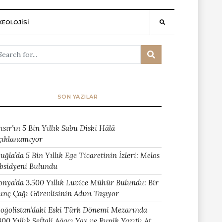
EOLOJİSİ
SON YAZILAR
ısır’ın 5 Bin Yıllık Sabu Diski Hâlâ
çıklanamıyor
uğla’da 5 Bin Yıllık Ege Ticaretinin İzleri: Melos
bsidyeni Bulundu
onya’da 3.500 Yıllık Luvice Mühür Bulundu: Bir
unç Çağı Görevlisinin Adını Taşıyor
oğolistan’daki Eski Türk Dönemi Mezarında
400 Yıllık Şeftali Ağacı Yay ve Runik Yazıtlı At