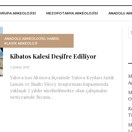
VRUPA ARKEOLOJISI
MEZOPOTAMYA ARKEOLOJISI
ANADOLU ARK
ANADOLU ARKEOLOJİSİ
,
HABER
,
KLASİK ARKEOLOJİ
Kibatos Kalesi Deşifre Ediliyor
2 Şubat 2021
M
Yalova’nın Altınova ilçesinde Yalova Kıyıları Antik
A
Liman ve Sualtı Yüzey Araştırması kapsamında
yaklaşık 2 yıldır sürdürülmekte olan çalışmalar
M
neticesinde Bizans...
O
K
T
M
1.