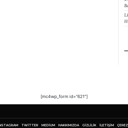
B
L
H
[mc4wp_form id=”621″]
NSTAGRAM
TWITTER
MEDIUM
HAKKIMIZDA
GİZLİLİK
İLETIŞIM
ÇEREZ