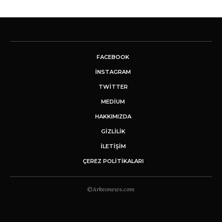
FACEBOOK
INSTAGRAM
TWITTER
MEDIUM
HAKKIMIZDA
GİZLİLİK
İLETIŞIM
ÇEREZ POLITIKALARI
©Arkeonews.com