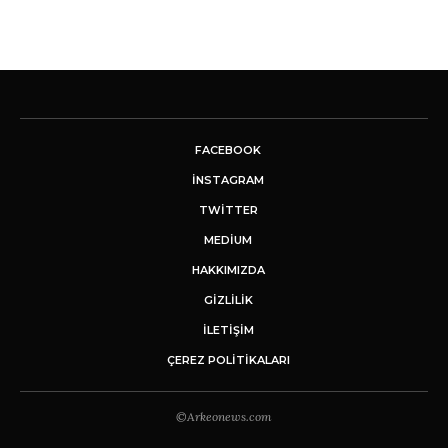
FACEBOOK
INSTAGRAM
TWITTER
MEDIUM
HAKKIMIZDA
GİZLİLİK
İLETIŞIM
ÇEREZ POLITIKALARI
©Arkeonews.com