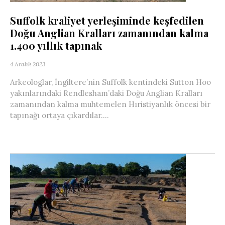
Suffolk kraliyet yerleşiminde keşfedilen
Doğu Anglian Kralları zamanından kalma
1.400 yıllık tapınak
4 Aralık 2023
Arkeologlar, İngiltere’nin Suffolk kentindeki Sutton Hoo
yakınlarındaki Rendlesham’daki Doğu Anglian Kralları
zamanından kalma muhtemelen Hıristiyanlık öncesi bir
tapınağı ortaya çıkardılar....