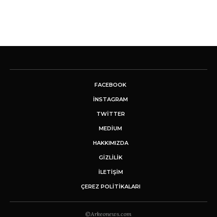
FACEBOOK
INSTAGRAM
TWITTER
MEDIUM
HAKKIMIZDA
GİZLİLİK
İLETIŞIM
ÇEREZ POLITIKALARI
©Arkeonews.com