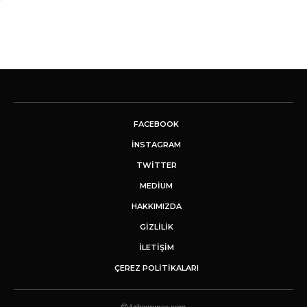
FACEBOOK
INSTAGRAM
TWITTER
MEDIUM
HAKKIMIZDA
GİZLİLİK
İLETIŞIM
ÇEREZ POLITIKALARI
©Arkeonews.com