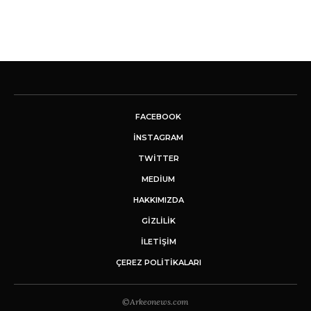
FACEBOOK
INSTAGRAM
TWITTER
MEDIUM
HAKKIMIZDA
GİZLİLİK
İLETIŞIM
ÇEREZ POLITIKALARI
©Arkeonews.com