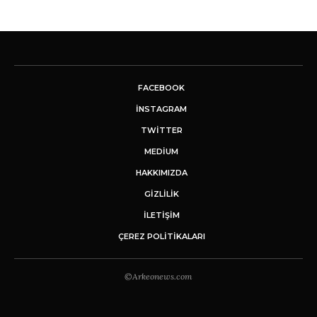
FACEBOOK
INSTAGRAM
TWITTER
MEDIUM
HAKKIMIZDA
GİZLİLİK
İLETIŞIM
ÇEREZ POLITIKALARI
©Arkeonews.com