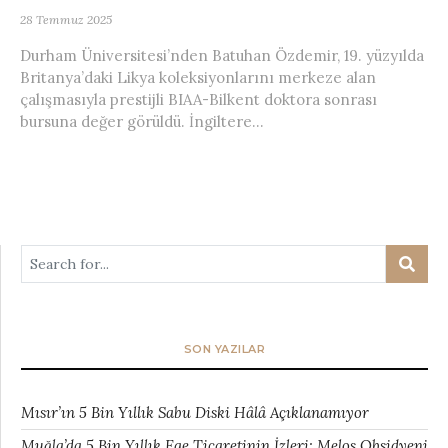
28 Temmuz 2025
Durham Üniversitesi’nden Batuhan Özdemir, 19. yüzyılda
Britanya’daki Likya koleksiyonlarını merkeze alan
çalışmasıyla prestijli BIAA-Bilkent doktora sonrası
bursuna değer görüldü. İngiltere...
SON YAZILAR
Mısır’ın 5 Bin Yıllık Sabu Diski Hâlâ Açıklanamıyor
Muğla’da 5 Bin Yıllık Ege Ticaretinin İzleri: Melos Obsidyeni