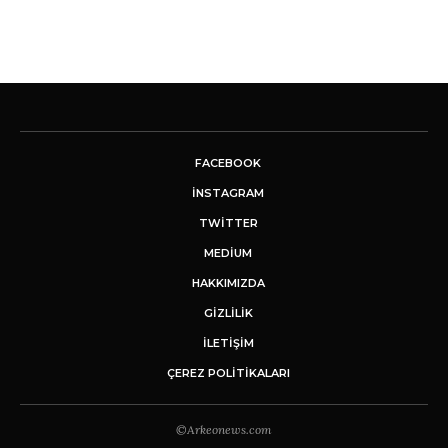
FACEBOOK
INSTAGRAM
TWITTER
MEDIUM
HAKKIMIZDA
GİZLİLİK
İLETIŞIM
ÇEREZ POLITIKALARI
©Arkeonews.com