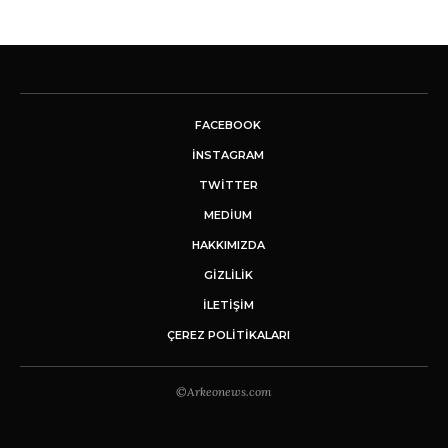
FACEBOOK
INSTAGRAM
TWITTER
MEDIUM
HAKKIMIZDA
GİZLİLİK
İLETIŞIM
ÇEREZ POLITIKALARI
©Arkeonews.com