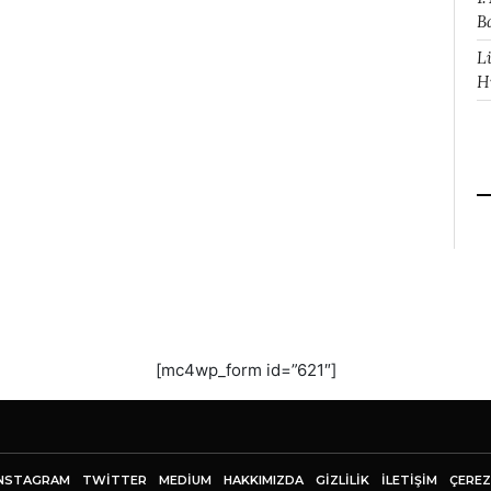
B
L
H
[mc4wp_form id=”621″]
NSTAGRAM
TWITTER
MEDIUM
HAKKIMIZDA
GİZLİLİK
İLETIŞIM
ÇEREZ