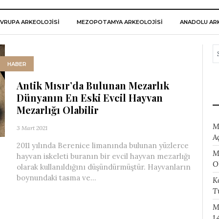
VRUPA ARKEOLOJISI
MEZOPOTAMYA ARKEOLOJISI
ANADOLU ARK
HABER
Antik Mısır’da Bulunan Mezarlık
Dünyanın En Eski Evcil Hayvan
Mezarlığı Olabilir
M
3 Mart 2021
A
2011 yılında Berenice limanında bulunan yüzlerce
M
hayvan iskeleti buranın bir evcil hayvan mezarlığı
O
olarak kullanıldığını düşündürmüştür. Hayvanların
boynundaki tasma ve...
K
T
M
1.