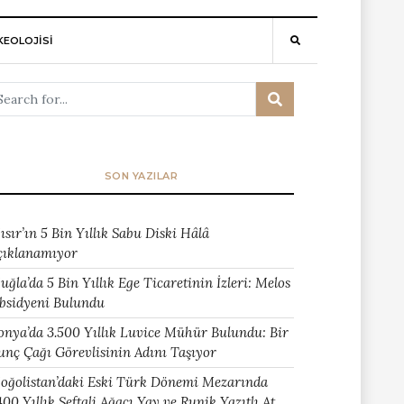
EOLOJİSİ
SON YAZILAR
ısır’ın 5 Bin Yıllık Sabu Diski Hâlâ
çıklanamıyor
uğla’da 5 Bin Yıllık Ege Ticaretinin İzleri: Melos
bsidyeni Bulundu
onya’da 3.500 Yıllık Luvice Mühür Bulundu: Bir
unç Çağı Görevlisinin Adını Taşıyor
oğolistan’daki Eski Türk Dönemi Mezarında
400 Yıllık Şeftali Ağacı Yay ve Runik Yazıtlı At