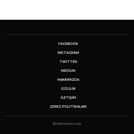
FACEBOOK
INSTAGRAM
TWITTER
MEDIUM
HAKKIMIZDA
GİZLİLİK
İLETIŞIM
ÇEREZ POLITIKALARI
©Arkeonews.com