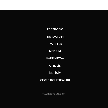
FACEBOOK
INSTAGRAM
TWITTER
MEDIUM
HAKKIMIZDA
GİZLİLİK
İLETIŞIM
ÇEREZ POLITIKALARI
©Arkeonews.com