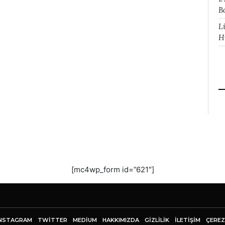
B
L
H
[mc4wp_form id=”621″]
NSTAGRAM
TWITTER
MEDIUM
HAKKIMIZDA
GİZLİLİK
İLETIŞIM
ÇEREZ