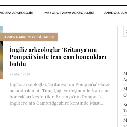
VRUPA ARKEOLOJISI
MEZOPOTAMYA ARKEOLOJISI
ANADOLU ARK
AVRUPA ARKEOLOJISI
,
HABER
İngiliz arkeologlar ‘Britanya’nın
Pompeii’sinde İran cam boncukları
buldu
M
28 Mart 2024
A
İngiliz arkeologlar, ‘Britanya’nın Pompeii’si’ olarak
M
adlandırılan bir Tunç Çağı yerleşiminde İran cam
O
boncukları keşfettiler. Britanya’nın Pompeii’si,
İngiltere’nin Cambridgeshire kentinde Must...
K
T
M
1.