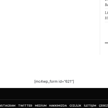
B
L
H
[mc4wp_form id=”621″]
NSTAGRAM
TWITTER
MEDIUM
HAKKIMIZDA
GİZLİLİK
İLETIŞIM
ÇEREZ