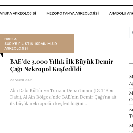
VRUPA ARKEOLOJISI
MEZOPOTAMYA ARKEOLOJISI
ANADOLU ARK
HABER
,
SURIYE-FILISTIN-İSRAIL-MISIR
ARKEOLOJISI
BAE’de 3.000 Yıllık İlk Büyük Demir
Çağı Nekropol Keşfedildi
M
22 Nisan 2025
A
Abu Dabi Kültür ve Turizm Departmanı (DCT Abu
M
Dabi), Al Ain Bölgesi’nde BAE’nin Demir Çağı’na ait
O
ilk büyük nekropolün keşfedildiğini...
K
T
M
1.