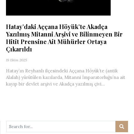
Hatay’daki Aççana Höyük’te Akadça
Yazılmış Mitanni Arşivi ve Bilinmeyen Bir
Hitit Prensine Ait Mühürler Ortaya
Çıkarıldı
19 Ekim 2025
Hatay’ın Reyhanlı ilçesindeki Aççana Höyük’te (antik
Alalah) yürütülen kazılarda, Mitanni İmparatorluğu’na ait
kayıp bir devlet arşivi ve Akadça yazılmış çivi...