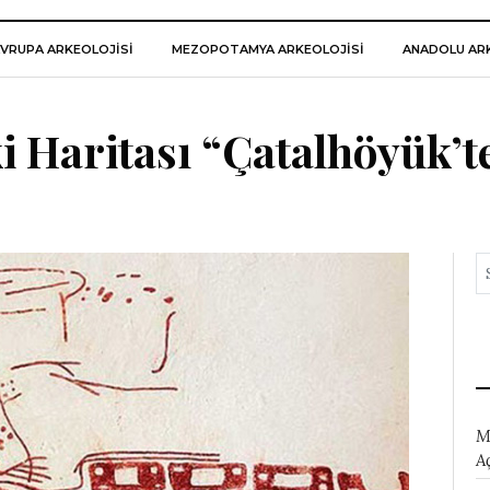
VRUPA ARKEOLOJISI
MEZOPOTAMYA ARKEOLOJISI
ANADOLU ARK
 Haritası “Çatalhöyük’t
M
A