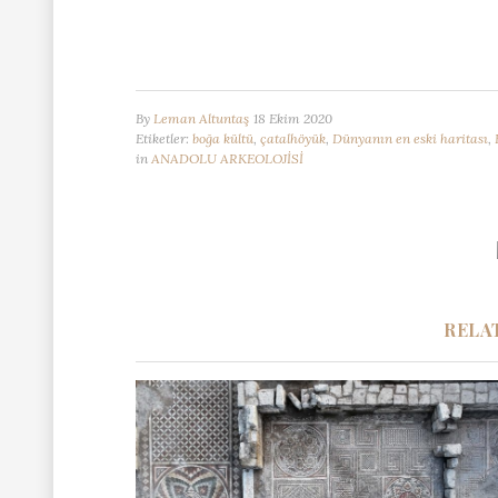
By
Leman Altuntaş
18 Ekim 2020
Etiketler:
boğa kültü
,
çatalhöyük
,
Dünyanın en eski haritası
,
in
ANADOLU ARKEOLOJİSİ
RELA