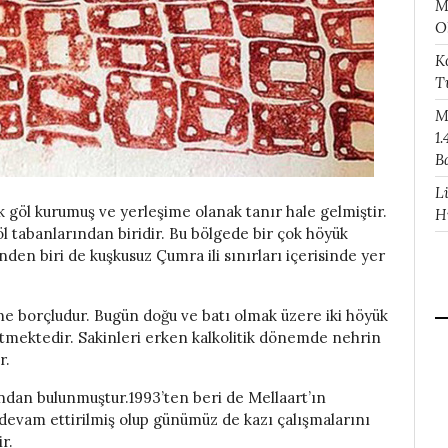
M
O
K
T
M
1.
B
L
 göl kurumuş ve yerleşime olanak tanır hale gelmiştir.
H
tabanlarından biridir. Bu bölgede bir çok höyük
en biri de kuşkusuz Çumra ili sınırları içerisinde yer
line borçludur. Bugün doğu ve batı olmak üzere iki höyük
etmektedir. Sakinleri erken kalkolitik dönemde nehrin
r.
ndan bulunmuştur.1993’ten beri de Mellaart’ın
 devam ettirilmiş olup günümüz de kazı çalışmalarını
r.