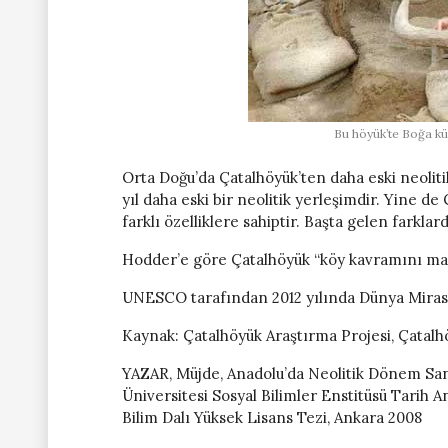
Bu höyük’te Boğa kü
Orta Doğu’da Çatalhöyük’ten daha eski neolit
yıl daha eski bir neolitik yerleşimdir. Yine d
farklı özelliklere sahiptir. Başta gelen farklar
Hodder’e göre Çatalhöyük “köy kavramını mant
UNESCO tarafından 2012 yılında Dünya Miras Li
Kaynak: Çatalhöyük Araştırma Projesi, Çatal
YAZAR, Müjde, Anadolu’da Neolitik Dönem San
Üniversitesi Sosyal Bilimler Enstitüsü Tarih An
Bilim Dalı Yüksek Lisans Tezi, Ankara 2008