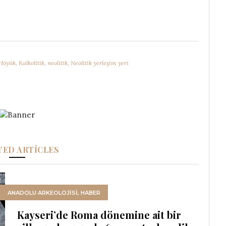
Höyük
,
Kalkolitik
,
neolitik
,
Neolitik yerleşim yeri
TED ARTICLES
ANADOLU ARKEOLOJİSİ
,
HABER
Kayseri’de Roma dönemine ait bir