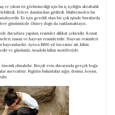
aş ve yıkım izi görünmediği için bu iç içeliğin akrabalık
gelebilirdi. Evlere damlardan girilirdi. Muhtemelen bu
nılıyordu. Ev için gerekli olan bir çok işinde buralarda
vlere günümüzde Güney doğu da rastlamaktayız.
mde duvarlara yapılan resimler dikkat çekicidir. Konut
neleri, insan ve hayvan resimleridir. Hayvan resimleri
ibi hayvanlardır. Ayrıca 8800 yıl öncesine ait, kilim
tedir ve günümüz Anadolu kilim motifleriyle
n önemli olmalıdır. Birçok evin duvarında gerçek boğa
lar mevcuttur. Figürin buluntular sığır, domuz, koyun,
ıdır.