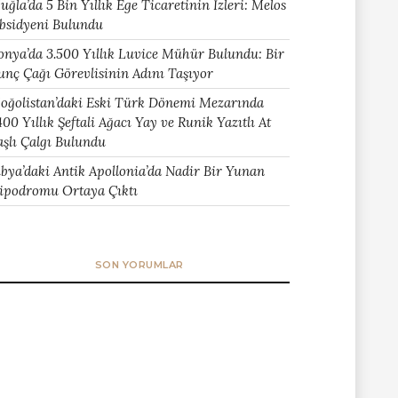
uğla’da 5 Bin Yıllık Ege Ticaretinin İzleri: Melos
bsidyeni Bulundu
onya’da 3.500 Yıllık Luvice Mühür Bulundu: Bir
unç Çağı Görevlisinin Adını Taşıyor
oğolistan’daki Eski Türk Dönemi Mezarında
400 Yıllık Şeftali Ağacı Yay ve Runik Yazıtlı At
aşlı Çalgı Bulundu
ibya’daki Antik Apollonia’da Nadir Bir Yunan
ipodromu Ortaya Çıktı
SON YORUMLAR