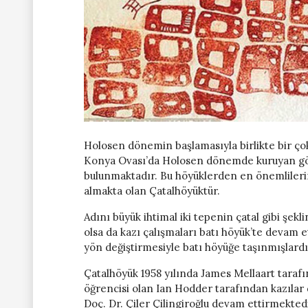
Holosen dönemin başlamasıyla birlikte bir çok
Konya Ovası’da Holosen dönemde kuruyan göl 
bulunmaktadır. Bu höyüklerden en önemlilerind
almakta olan Çatalhöyüktür.
Adını büyük ihtimal iki tepenin çatal gibi şek
olsa da kazı çalışmaları batı höyük’te devam 
yön değiştirmesiyle batı höyüğe taşınmışlardı
Çatalhöyük 1958 yılında James Mellaart tarafı
öğrencisi olan Ian Hodder tarafından kazılar
Doç. Dr. Çiler Çilingiroğlu devam ettirmektedi