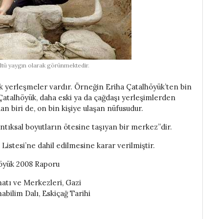
ltü yaygın olarak görünmektedir.
ik yerleşmeler vardır. Örneğin Eriha Çatalhöyük’ten bin
e Çatalhöyük, daha eski ya da çağdaşı yerleşimlerden
dan biri de, on bin kişiye ulaşan nüfusudur.
ıksal boyutların ötesine taşıyan bir merkez”dir.
stesi’ne dahil edilmesine karar verilmiştir.
höyük 2008 Raporu
atı ve Merkezleri, Gazi
abilim Dalı, Eskiçağ Tarihi