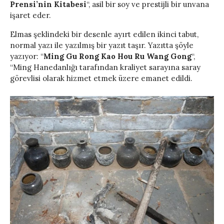
Prensi’nin Kitabesi
“, asil bir soy ve prestijli bir unvana
işaret eder.
Elmas şeklindeki bir desenle ayırt edilen ikinci tabut,
normal yazı ile yazılmış bir yazıt taşır. Yazıtta şöyle
yazıyor: “
Ming Gu Rong Kao Hou Ru Wang Gong
“,
“Ming Hanedanlığı tarafından kraliyet sarayına saray
görevlisi olarak hizmet etmek üzere emanet edildi.