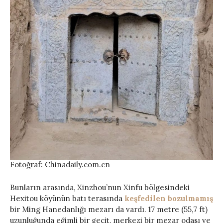
Fotoğraf: Chinadaily.com.cn
Bunların arasında, Xinzhou’nun Xinfu bölgesindeki
Hexitou köyünün batı terasında
keşfedilen bozulmamış
bir Ming Hanedanlığı mezarı da vardı. 17 metre (55,7 ft)
uzunluğunda eğimli bir geçit, merkezi bir mezar odası ve