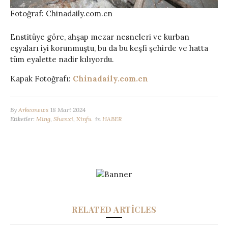
Fotoğraf: Chinadaily.com.cn
Enstitüye göre, ahşap mezar nesneleri ve kurban
eşyaları iyi korunmuştu, bu da bu keşfi şehirde ve hatta
tüm eyalette nadir kılıyordu.
Kapak Fotoğrafı:
Chinadaily.com.cn
By
Arkeonews
18 Mart 2024
Etiketler:
Ming
,
Shanxi
,
Xinfu
in
HABER
RELATED ARTICLES