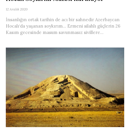
12 Aralık 2020
İnsanlığın ortak tarihin de acı bir sahnedir Azerbaycan
Hocalı‘da yaşanan soykırım… Ermeni silahlı güçlerin 26
Kasım gecesinde masum savunmasız sivillere...