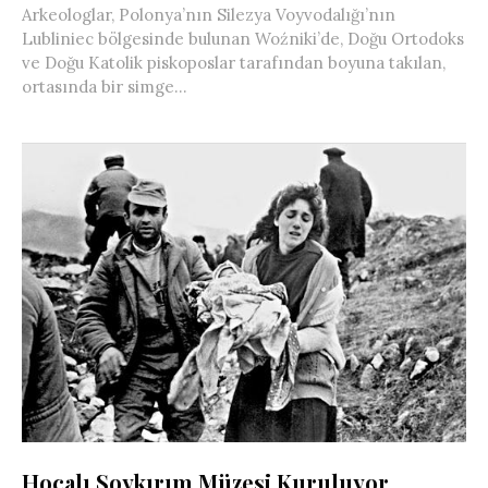
Arkeologlar, Polonya’nın Silezya Voyvodalığı’nın
Lubliniec bölgesinde bulunan Woźniki’de, Doğu Ortodoks
ve Doğu Katolik piskoposlar tarafından boyuna takılan,
ortasında bir simge...
Hocalı Soykırım Müzesi Kuruluyor