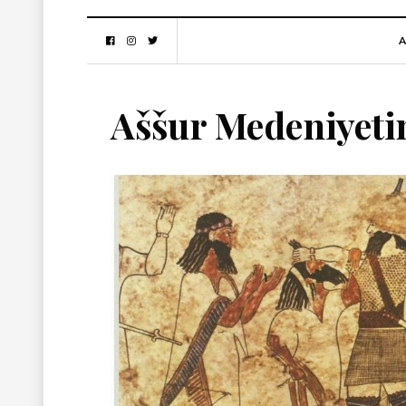
A
Aššur Medeniyeti