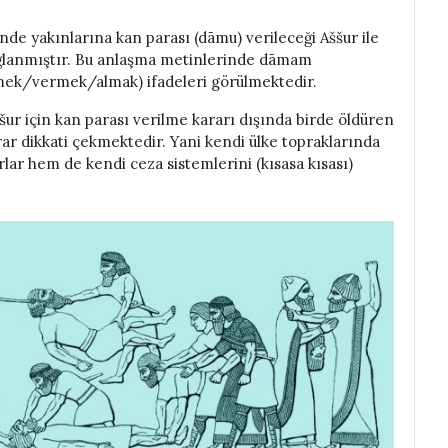
nde yakınlarına kan parası (dāmu) verileceği Aššur ile
sağlanmıştır. Bu anlaşma metinlerinde dāmam
k/vermek/almak) ifadeleri görülmektedir.
ur için kan parası verilme kararı dışında birde öldüren
rar dikkati çekmektedir. Yani kendi ülke topraklarında
rlar hem de kendi ceza sistemlerini (kısasa kısası)