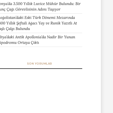
onya’da 3.500 Yıllık Luvice Mühür Bulundu: Bir
unç Çağı Görevlisinin Adını Taşıyor
oğolistan’daki Eski Türk Dönemi Mezarında
400 Yıllık Şeftali Ağacı Yay ve Runik Yazıtlı At
aşlı Çalgı Bulundu
ibya’daki Antik Apollonia’da Nadir Bir Yunan
ipodromu Ortaya Çıktı
SON YORUMLAR