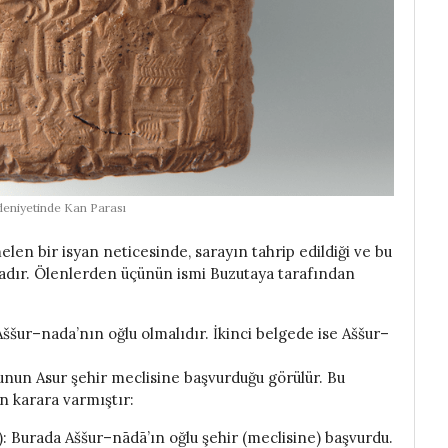
eniyetinde Kan Parası
en bir isyan neticesinde, sarayın tahrip edildiği ve bu
ktadır. Ölenlerden üçünün ismi Buzutaya tarafından
Aššur–nada’nın oğlu olmalıdır. İkinci belgede ise Aššur–
ğlunun Asur şehir meclisine başvurduğu görülür. Bu
n karara varmıştır:
): Burada Aššur–nādā’ın oğlu şehir (meclisine) başvurdu.