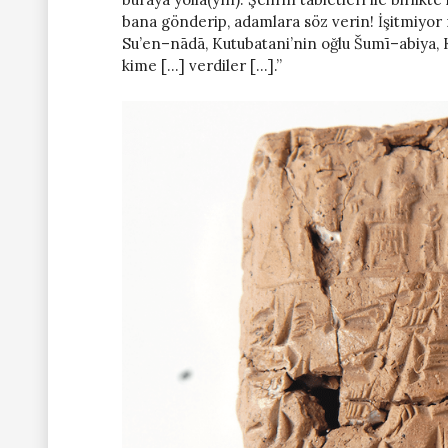
bana gönderip, adamlara söz verin! İşitmiyor 
Su’en–nādā, Kutubatani’nin oğlu Šumī–abiya, Ku
kime […] verdiler […].”