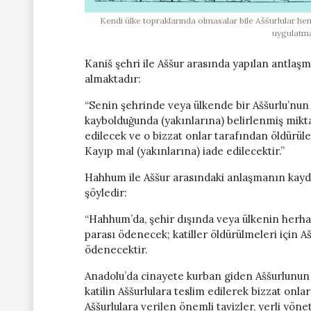
Kendi ülke topraklarında olmasalar bile Aššurlular hem
uygulatma 
Kaniš şehri ile Aššur arasında yapılan antlaşm
almaktadır:
“Senin şehrinde veya ülkende bir Aššurlu’nun
kaybolduğunda (yakınlarına) belirlenmiş mikta
edilecek ve o bizzat onlar tarafından öldürülec
Kayıp mal (yakınlarına) iade edilecektir.”
Hahhum ile Aššur arasındaki anlaşmanın kaydedi
şöyledir:
“Hahhum’da, şehir dışında veya ülkenin herhan
parası ödenecek; katiller öldürülmeleri için A
ödenecektir.
Anadolu’da cinayete kurban giden Aššurlunun
katilin Aššurlulara teslim edilerek bizzat onla
Aššurlulara verilen önemli tavizler, yerli yön