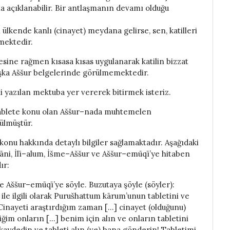
çla açıklanabilir. Bir antlaşmanın devamı olduğu
ülkende kanlı (cinayet) meydana gelirse, sen, katilleri
mektedir.
ine rağmen kısasa kısas uygulanarak katilin bizzat
aşka Aššur belgelerinde görülmemektedir.
i yazılan mektuba yer vererek bitirmek isteriz.
tablete konu olan Aššur–nada muhtemelen
ülmüştür.
 konu hakkında detaylı bilgiler sağlamaktadır. Aşağıdaki
ni, İlī–alum, İšme–Aššur ve Aššur–emūqī’ye hitaben
ır:
e Aššur–emūqī’ye söyle. Buzutaya şöyle (söyler):
le ilgili olarak Purušhattum kārum’unun tabletini ve
 Cinayeti araştırdığım zaman […] cinayet (olduğunu)
ğim onların […] benim için alın ve onların tabletini
te kaydedin ve tableti alın (ve) bana gönderin! Tabletimi