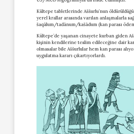
Kültepe tabletlerinde Aššurlu’nun öldürüldüğü
yerel krallar arasında varılan anlaşmalarla 
šaqālum/tadānum/kašādum (kan parası ödeme
Kültepe’de yaşanan cinayete kurban giden Ašš
kişinin kendilerine teslim edileceğine dair ka
olmasalar bile Aššurlular hem kan parası alıyo
uygulatma kararı çıkartıyorlardı.