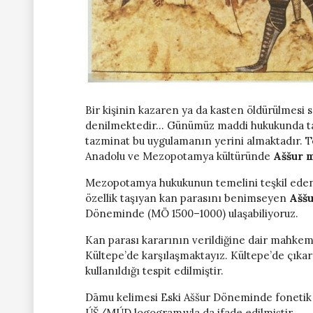
Bir kişinin kazaren ya da kasten öldürülmesi 
denilmektedir… Günümüz maddi hukukunda ta
tazminat bu uygulamanın yerini almaktadır. T
Anadolu ve Mezopotamya kültüründe
Aššur 
Mezopotamya hukukunun temelini teşkil ed
özellik taşıyan kan parasını benimseyen
Ašš
Döneminde (MÖ 1500–1000) ulaşabiliyoruz.
Kan parası kararının verildiğine dair mahkem
Kültepe’de karşılaşmaktayız. Kültepe’de çıkar
kullanıldığı tespit edilmiştir.
Dāmu kelimesi Eski Aššur Döneminde fonetik 
ÚŠ/MÚD logogramıyla da ifade edilmiştir.