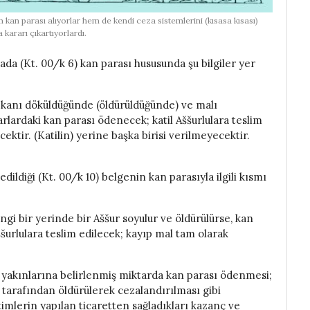
 kan parası alıyorlar hem de kendi ceza sistemlerini (kısasa kısası)
kararı çıkartıyorlardı.
ada (Kt. 00/k 6) kan parası hususunda şu bilgiler yer
 kanı döküldüğünde (öldürüldüğünde) ve malı
rlardaki kan parası ödenecek; katil Aššurlulara teslim
ektir. (Katilin) yerine başka birisi verilmeyecektir.
ldiği (Kt. 00/k 10) belgenin kan parasıyla ilgili kısmı
gi bir yerinde bir Aššur soyulur ve öldürülürse, kan
ššurlulara teslim edilecek; kayıp mal tam olarak
 yakınlarına belirlenmiş miktarda kan parası ödenmesi;
r tarafından öldürülerek cezalandırılması gibi
etimlerin yapılan ticaretten sağladıkları kazanç ve