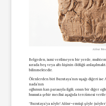
Aššur Med
Belgeden, ismi verilmeyen bir yerde, muhtemel
sırada beş veya altı kişinin öldüğü anlaşılma
bilinmektedir.
Ölenlerden biri Buzutaya’nın uşağı diğeri ise 
nada’nın
oğlunun kan parasıyla ilgili, onun bir diğer o
hususta şehir meclisi aşağıda tercümesi verile
“Buzutaya’ya söyle! Aššur–emūqī şöyle (söyler