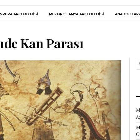
VRUPA ARKEOLOJISI
MEZOPOTAMYA ARKEOLOJISI
ANADOLU ARK
nde Kan Parası
M
A
M
O