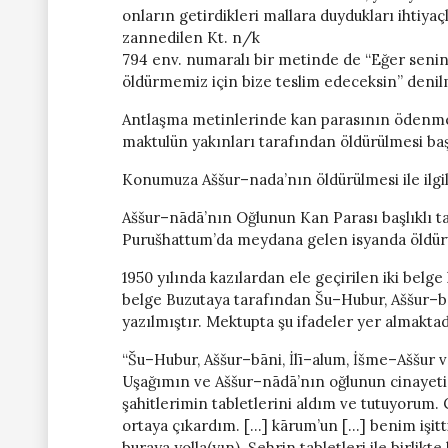
onların getirdikleri mallara duydukları ihtiya
zannedilen Kt. n/k
794 env. numaralı bir metinde de “Eğer senin 
öldürmemiz için bize teslim edeceksin” denil
Antlaşma metinlerinde kan parasının ödenmes
maktulün yakınları tarafından öldürülmesi b
Konumuza Aššur–nada’nın öldürülmesi ile ilgil
Aššur–nādā’nın Oğlunun Kan Parası başlıklı 
Purušhattum’da meydana gelen isyanda öldür
1950 yılında kazılardan ele geçirilen iki belge
belge Buzutaya tarafından Šu–Hubur, Aššur–bā
yazılmıştır. Mektupta şu ifadeler yer almaktad
“Šu–Hubur, Aššur–bāni, İlī–alum, İšme–Aššur v
Uşağımın ve Aššur–nādā’nın oğlunun cinayeti i
şahitlerimin tabletlerini aldım ve tutuyorum.
ortaya çıkardım. […] kārum’un […] benim işitti
buraya yolla(yın). Şehrin tabletleri ile birlik