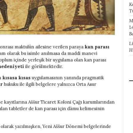
K
T
M
1.
B
L
sonrası maktulün ailesine verilen paraya
kan parası
H
m olarak bu isimle anılmasa da maddi manevi
oplum içinde yerleşik bir uygulama olan kan parası
medeniyeti
ile görülmektedir.
en
kısasa kısas
uygulamasının yanında pragmatik
ur
hukuku ile ilgili belgelere yalnızca Orta Asur
e kayıtlarına Aššur Ticaret Koloni Çağı karumlarından
ılan tabletler de kan parası için dāmu kelimesinin
olarak yazılmışken, Yeni Aššur Dönemi belgelerinde