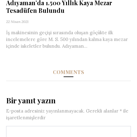
Adıyaman’da 1.500 Yıllık Kaya Mezar
Tesadüfen Bulundu
22 Nisan 2021
İş makinesinin geçişi sırasında oluşan göçükte ilk
incelemelere göre M. S. 500 yılından kalma kaya mezar
içinde iskeletler bulundu. Adıyaman...
COMMENTS
Bir yanıt yazın
E-posta adresiniz yayınlanmayacak.
Gerekli alanlar
*
ile
işaretlenmişlerdir