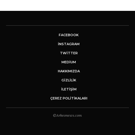
FACEBOOK
INSTAGRAM
TWITTER
MEDIUM
HAKKIMIZDA
GİZLİLİK
İLETIŞIM
ÇEREZ POLITIKALARI
©Arkeonews.com