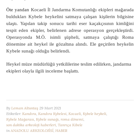
Öte yandan
Kocaeli İl Jandarma Komutanlığı ekipleri mağarada
buldukları Kybele heykelini satmaya çalışan kişilerin bilgisine
ulaştı.
Yapılan takip sonucu tarihi eser kaçakçısının kimliğini
tespit eden ekipler, belirlenen adrese operasyon gerçekleştirdi.
Operasyonda M.Ö. isimli şüpheli, satmaya çalıştığı Roma
dönemine ait heykel ile gözaltına alındı. Ele geçirilen heykelin
Kybele sunağı olduğu belirlendi.
Heykel müze müdürlüğü yetkililerine teslim edilirken, jandarma
ekipleri olayla ilgili inceleme başlattı.
By
Leman Altuntaş
29 Mart 2021
Etiketler:
Kandıra
,
Kandıra Kybelesi
,
Kocaeli
,
Kybele heykeli
,
Kybele Mağarası
,
Kybele sunağı
,
roma dönemi
,
son dakika arkeoloji haberleri
,
Tanrıça Kibele
in
ANADOLU ARKEOLOJİSİ
,
HABER