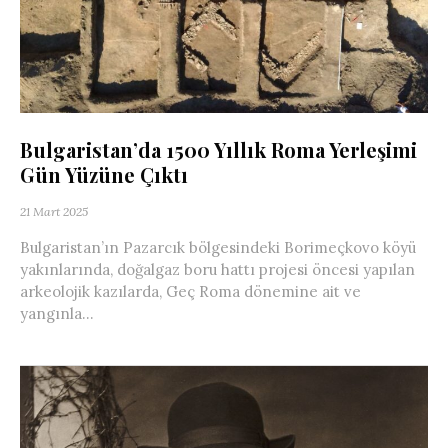
Bulgaristan’da 1500 Yıllık Roma Yerleşimi
Gün Yüzüne Çıktı
21 Mart 2025
Bulgaristan’ın Pazarcık bölgesindeki Borimeçkovo köyü
yakınlarında, doğalgaz boru hattı projesi öncesi yapılan
arkeolojik kazılarda, Geç Roma dönemine ait ve
yangınla...