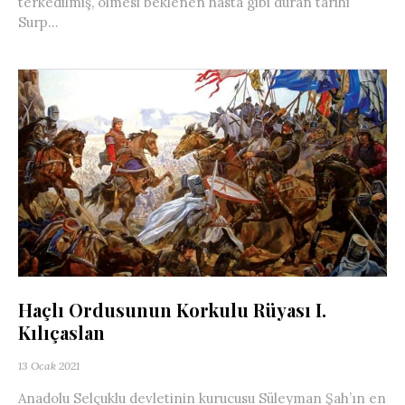
terkedilmiş, ölmesi beklenen hasta gibi duran tarihi
Surp...
Haçlı Ordusunun Korkulu Rüyası I.
Kılıçaslan
13 Ocak 2021
Anadolu Selçuklu devletinin kurucusu Süleyman Şah’ın en