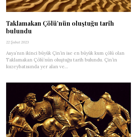
Taklamakan Çölü’nün oluştuğu tarih
bulundu
22 Şubat 2023
Asya’nın ikinci büyük Çin’in ise en büyük kum çölü olan
Taklamakan Çölü’nün oluştuğu tarih bulundu. Çin’in
kuzeybatısında yer alan ve...