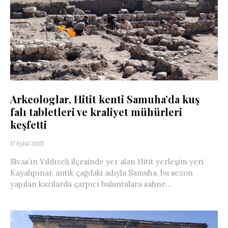
Arkeologlar, Hitit kenti Samuha’da kuş
falı tabletleri ve kraliyet mühürleri
keşfetti
17 Eylül 2025
Sivas’ın Yıldızeli ilçesinde yer alan Hitit yerleşim yeri
Kayalıpınar, antik çağdaki adıyla Samuha, bu sezon
yapılan kazılarda çarpıcı buluntulara sahne...