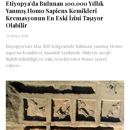
Etiyopya’da Bulunan 100.000 Yıllık
Yanmış Homo Sapiens Kemikleri
Kremasyonun En Eski İzini Taşıyor
Olabilir
23 Mayıs 2026
Etiyopya’nın Afar Rift bölgesinde bulunan yanmış Homo
sapiens kemikleri, insanlık tarihinde ölülerin ateşle
ilişkilendirildiği en eski örneklerden birine işaret
ediyor...