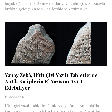
büyük oğlu olarak Gence’de dünyaya gelmiştir. Babasıyla
birlikte geldiği Anadolu’da fetihlere katılmış ve...
Yapay Zekâ, Hitit Çivi Yazılı Tabletlerde
Antik Kâtiplerin El Yazısını Ayırt
Edebiliyor
18 Mayıs 2026
Hitit çivi yazılı tabletler, binlerce yıl önce Anadolu’da
kurulan güçlü bir devletin hafızasını taşıyor. Ancak bu