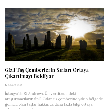
Gizli Taş Çemberlerin Sırları Ortaya
Çıkarılmayı Bekliyor
17 Kasım 2020
İskoçya’da St Andrews Üniversitesi’ndeki
araştırmacıların ünlü Calanais çemberine yakın bölgede
gömülü olan taşlar hakkında daha fazla bilgi ortaya