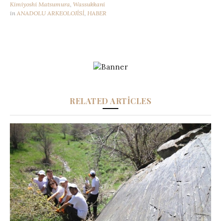
Kimiyoshi Matsumura
,
Wassukkani
in
ANADOLU ARKEOLOJİSİ
,
HABER
RELATED ARTICLES