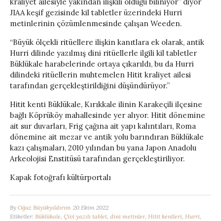
kraliyet ailesiyle yakından ilişkili olduğu biliniyor” diyor
JIAA keşif gezisinde kil tabletler üzerindeki Hurri
metinlerinin çözümlenmesinde çalışan Weeden.
“Büyük ölçekli ritüellere ilişkin kanıtlara ek olarak, antik
Hurri dilinde yazılmış dini ritüellerle ilgili kil tabletler
Büklükale harabelerinde ortaya çıkarıldı, bu da Hurri
dilindeki ritüellerin muhtemelen Hitit kraliyet ailesi
tarafından gerçekleştirildiğini düşündürüyor.”
Hitit kenti Büklükale, Kırıkkale ilinin Karakeçili ilçesine
bağlı Köprüköy mahallesinde yer alıyor. Hitit dönemine
ait sur duvarları, Frig çağına ait yapı kalıntıları, Roma
dönemine ait mezar ve antik yolu barındıran Büklükale
kazı çalışmaları, 2010 yılından bu yana Japon Anadolu
Arkeolojisi Enstitüsü tarafından gerçekleştiriliyor.
Kapak fotoğrafı kültürportalı
By
Oğuz Büyükyıldırım
20 Ekim 2022
Etiketler:
Büklükale
,
Çivi yazılı tablet
,
dini metinler
,
Hitit kentleri
,
Hurri
,