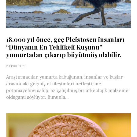
18.000 yıl önce, geç Pleistosen insanları
“Dünyanın En Tehlikeli Kuşunu”
yumurtadan çıkarıp büyütmüş olabilir.
2 Ekim 2021
Araştırmacılar, yumurta kabuğunun, insanlar ve kuşlar
arasındaki geçmiş etkileşimleri netleştirme
potansiyeline sahip, az çalışılmış bir arkeolojik malzeme
olduğunu söylüyor. Bununla...