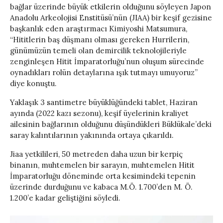
bağlar üzerinde büyük etkilerin olduğunu söyleyen Japon
Anadolu Arkeolojisi Enstitüsü’nün (JIAA) bir keşif gezisine
başkanlık eden araştırmacı Kimiyoshi Matsumura,
“Hititlerin baş düşmanı olması gereken Hurrilerin,
günümüzün temeli olan demircilik teknolojileriyle
zenginleşen Hitit İmparatorluğu’nun oluşum sürecinde
oynadıkları rolün detaylarına ışık tutmayı umuyoruz”
diye konuştu.
Yaklaşık 3 santimetre büyüklüğündeki tablet, Haziran
ayında (2022 kazı sezonu), keşif üyelerinin kraliyet
ailesinin bağlarının olduğunu düşündükleri Büklükale’deki
saray kalıntılarının yakınında ortaya çıkarıldı.
Jiaa yetkilileri, 50 metreden daha uzun bir kerpiç
binanın, muhtemelen bir sarayın, muhtemelen Hitit
İmparatorluğu döneminde orta kesimindeki tepenin
üzerinde durduğunu ve kabaca M.Ö. 1.700’den M. Ö.
1.200’e kadar geliştiğini söyledi.