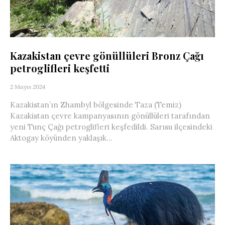
Kazakistan çevre gönüllüleri Bronz Çağı
petroglifleri keşfetti
2 Mayıs 2024
Kazakistan’ın Zhambyl bölgesinde Taza (Temiz)
Kazakistan çevre kampanyasının gönüllüleri tarafından
yeni Tunç Çağı petroglifleri keşfedildi. Sarısu ilçesindeki
Aktogay köyünden yaklaşık...