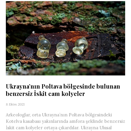
Ukrayna’nın Poltava bölgesinde bulunan
benzersiz İskit cam kolyeler
8 Ekim 2021
Arkeologlar, orta Ukrayna’nın Poltava bölgesindeki
Kotelva kasabası yakınlarında amfora şeklinde benzersiz
İskit cam kolyeler ortaya çıkardılar. Ukrayna Ulusal