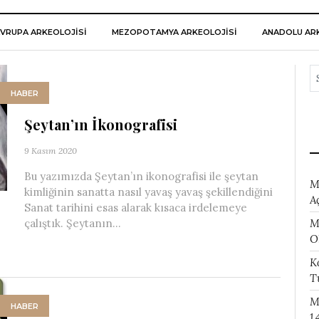
VRUPA ARKEOLOJISI
MEZOPOTAMYA ARKEOLOJISI
ANADOLU ARK
HABER
Şeytan’ın İkonografisi
9 Kasım 2020
Bu yazımızda Şeytan’ın ikonografisi ile şeytan
M
kimliğinin sanatta nasıl yavaş yavaş şekillendiğini
A
Sanat tarihini esas alarak kısaca irdelemeye
M
çalıştık. Şeytanın...
O
K
T
M
HABER
1.