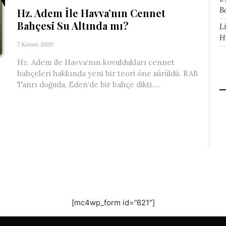
B
Hz. Adem İle Havva’nın Cennet
Bahçesi Su Altında mı?
L
H
7 Kasım 2020
Hz. Adem ile Havva‘nın kovuldukları cennet
bahçeleri hakkında yeni bir teori öne sürüldü. RAB
Tanrı doğuda, Eden‘de bir bahçe dikti....
[mc4wp_form id=”621″]