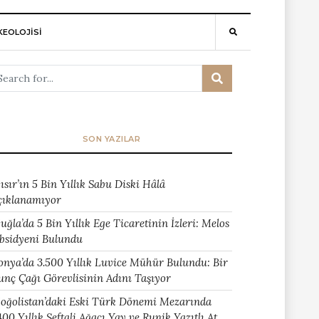
EOLOJİSİ
SON YAZILAR
ısır’ın 5 Bin Yıllık Sabu Diski Hâlâ
çıklanamıyor
uğla’da 5 Bin Yıllık Ege Ticaretinin İzleri: Melos
bsidyeni Bulundu
onya’da 3.500 Yıllık Luvice Mühür Bulundu: Bir
unç Çağı Görevlisinin Adını Taşıyor
oğolistan’daki Eski Türk Dönemi Mezarında
400 Yıllık Şeftali Ağacı Yay ve Runik Yazıtlı At