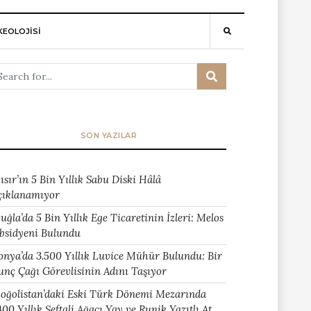
EOLOJİSİ
SON YAZILAR
ısır’ın 5 Bin Yıllık Sabu Diski Hâlâ
çıklanamıyor
uğla’da 5 Bin Yıllık Ege Ticaretinin İzleri: Melos
bsidyeni Bulundu
onya’da 3.500 Yıllık Luvice Mühür Bulundu: Bir
unç Çağı Görevlisinin Adını Taşıyor
oğolistan’daki Eski Türk Dönemi Mezarında
400 Yıllık Şeftali Ağacı Yay ve Runik Yazıtlı At