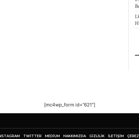
B
L
H
[mc4wp_form id=”621″]
NSTAGRAM
TWITTER
MEDIUM
HAKKIMIZDA
GİZLİLİK
İLETIŞIM
ÇEREZ