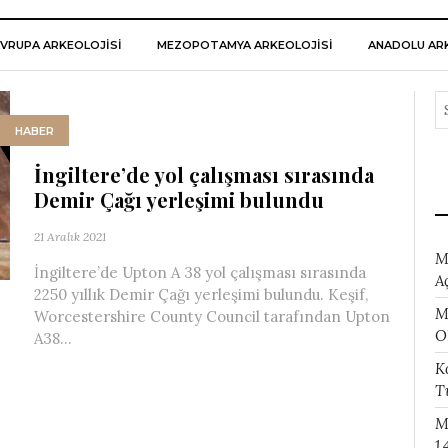
VRUPA ARKEOLOJISI
MEZOPOTAMYA ARKEOLOJISI
ANADOLU ARK
HABER
İngiltere’de yol çalışması sırasında
Demir Çağı yerleşimi bulundu
21 Aralık 2021
M
İngiltere’de Upton A 38 yol çalışması sırasında
A
2250 yıllık Demir Çağı yerleşimi bulundu. Keşif,
M
Worcestershire County Council tarafından Upton
O
A38...
K
T
M
1.