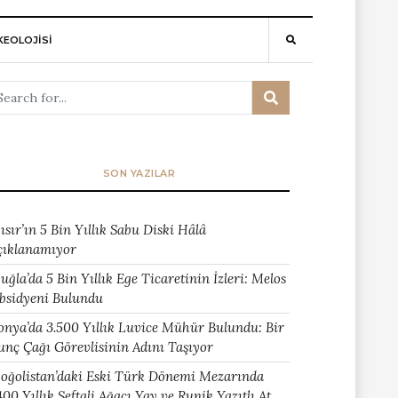
EOLOJİSİ
SON YAZILAR
ısır’ın 5 Bin Yıllık Sabu Diski Hâlâ
çıklanamıyor
uğla’da 5 Bin Yıllık Ege Ticaretinin İzleri: Melos
bsidyeni Bulundu
onya’da 3.500 Yıllık Luvice Mühür Bulundu: Bir
unç Çağı Görevlisinin Adını Taşıyor
oğolistan’daki Eski Türk Dönemi Mezarında
400 Yıllık Şeftali Ağacı Yay ve Runik Yazıtlı At