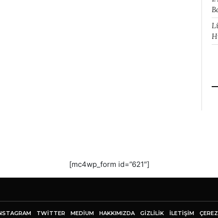
B
L
H
[mc4wp_form id=”621″]
NSTAGRAM
TWITTER
MEDIUM
HAKKIMIZDA
GİZLİLİK
İLETIŞIM
ÇEREZ