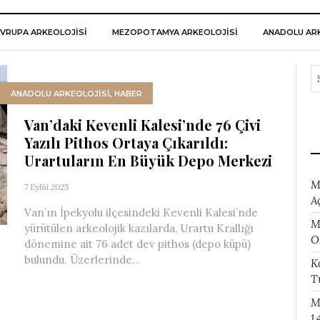
VRUPA ARKEOLOJISI
MEZOPOTAMYA ARKEOLOJISI
ANADOLU ARK
ANADOLU ARKEOLOJİSİ
,
HABER
Van’daki Kevenli Kalesi’nde 76 Çivi
Yazılı Pithos Ortaya Çıkarıldı:
Urartuların En Büyük Depo Merkezi
M
7 Eylül 2025
A
Van’ın İpekyolu ilçesindeki Kevenli Kalesi’nde
M
yürütülen arkeolojik kazılarda, Urartu Krallığı
O
dönemine ait 76 adet dev pithos (depo küpü)
bulundu. Üzerlerinde...
K
T
M
1.