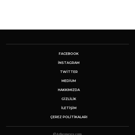
FACEBOOK
INSTAGRAM
TWITTER
MEDIUM
HAKKIMIZDA
GİZLİLİK
İLETIŞIM
ÇEREZ POLITIKALARI
©Arkeonews.com