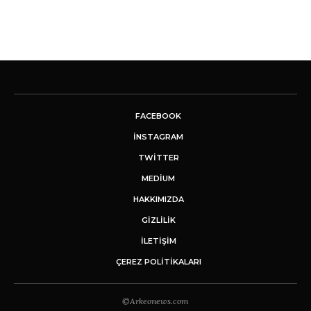
FACEBOOK
INSTAGRAM
TWITTER
MEDIUM
HAKKIMIZDA
GİZLİLİK
İLETIŞIM
ÇEREZ POLITIKALARI
©Arkeonews.com