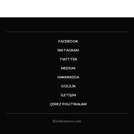
FACEBOOK
INSTAGRAM
TWITTER
MEDIUM
HAKKIMIZDA
GİZLİLİK
İLETIŞIM
ÇEREZ POLITIKALARI
©Arkeonews.com