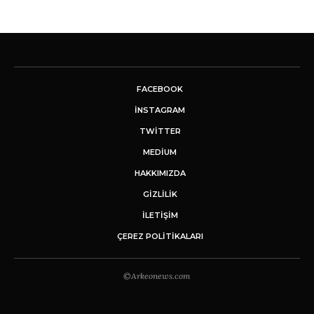
FACEBOOK
INSTAGRAM
TWITTER
MEDIUM
HAKKIMIZDA
GİZLİLİK
İLETIŞIM
ÇEREZ POLITIKALARI
©Arkeonews.com