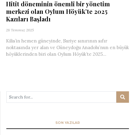
Hitit döneminin önemli bir yönetim
merkezi olan Oylum Höyük’te 2025
Kazıları Başladı
28 Temmuz 2025
Kilis’in hemen güneyinde, Suriye sınırının sıfır
noktasında yer alan ve Güneydoğu Anadolu’nun en büyük
höyüklerinden biri olan Oylum Höyük’te 2025...
SON YAZILAR