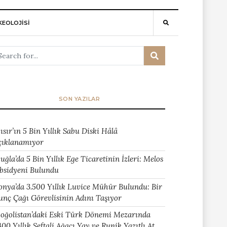
EOLOJİSİ
SON YAZILAR
ısır’ın 5 Bin Yıllık Sabu Diski Hâlâ
çıklanamıyor
uğla’da 5 Bin Yıllık Ege Ticaretinin İzleri: Melos
bsidyeni Bulundu
onya’da 3.500 Yıllık Luvice Mühür Bulundu: Bir
unç Çağı Görevlisinin Adını Taşıyor
oğolistan’daki Eski Türk Dönemi Mezarında
400 Yıllık Şeftali Ağacı Yay ve Runik Yazıtlı At