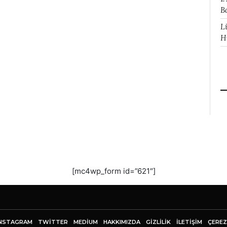
B
L
H
[mc4wp_form id=”621″]
NSTAGRAM
TWITTER
MEDIUM
HAKKIMIZDA
GİZLİLİK
İLETIŞIM
ÇEREZ