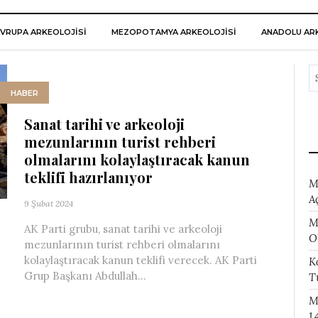
VRUPA ARKEOLOJISI
MEZOPOTAMYA ARKEOLOJISI
ANADOLU ARK
HABER
Sanat tarihi ve arkeoloji
mezunlarının turist rehberi
olmalarını kolaylaştıracak kanun
teklifi hazırlanıyor
M
A
9 Şubat 2024
M
AK Parti grubu, sanat tarihi ve arkeoloji
O
mezunlarının turist rehberi olmalarını
kolaylaştıracak kanun teklifi verecek. AK Parti
K
Grup Başkanı Abdullah...
T
M
1.