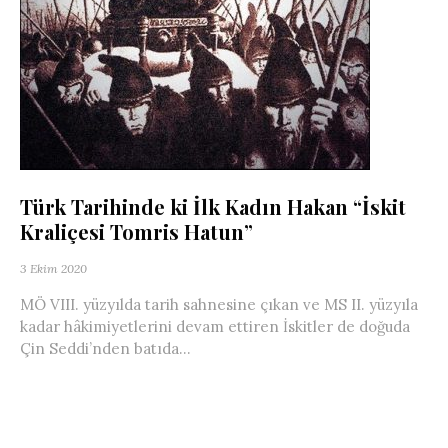
Türk Tarihinde ki İlk Kadın Hakan “İskit
Kraliçesi Tomris Hatun”
3 Ekim 2020
MÖ VIII. yüzyılda tarih sahnesine çıkan ve MS II. yüzyıla
kadar hâkimiyetlerini devam ettiren İskitler de doğuda
Çin Seddi’nden batıda...