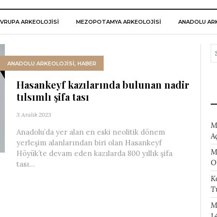
VRUPA ARKEOLOJISI
MEZOPOTAMYA ARKEOLOJISI
ANADOLU ARK
ANADOLU ARKEOLOJİSİ
,
HABER
Hasankeyf kazılarında bulunan nadir
tılsımlı şifa tası
3 Aralık 2023
M
Anadolu’da yer alan en eski neolitik dönem
A
yerleşim alanlarından biri olan Hasankeyf
M
Höyük’te devam eden kazılarda 800 yıllık şifa
O
tası...
K
T
M
1.