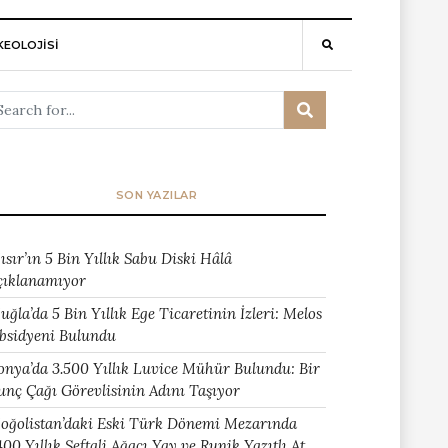
EOLOJİSİ
SON YAZILAR
ısır’ın 5 Bin Yıllık Sabu Diski Hâlâ
çıklanamıyor
uğla’da 5 Bin Yıllık Ege Ticaretinin İzleri: Melos
bsidyeni Bulundu
onya’da 3.500 Yıllık Luvice Mühür Bulundu: Bir
unç Çağı Görevlisinin Adını Taşıyor
oğolistan’daki Eski Türk Dönemi Mezarında
400 Yıllık Şeftali Ağacı Yay ve Runik Yazıtlı At