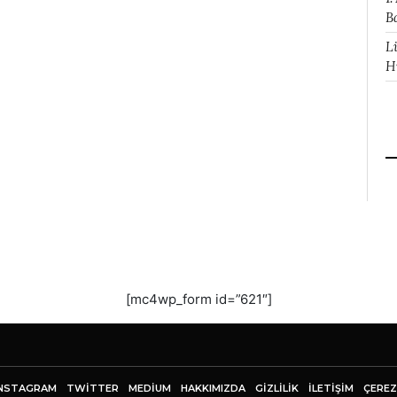
B
L
H
[mc4wp_form id=”621″]
NSTAGRAM
TWITTER
MEDIUM
HAKKIMIZDA
GİZLİLİK
İLETIŞIM
ÇEREZ