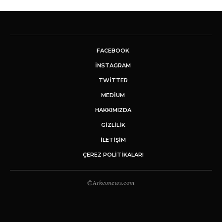
FACEBOOK
INSTAGRAM
TWITTER
MEDIUM
HAKKIMIZDA
GİZLİLİK
İLETIŞIM
ÇEREZ POLITIKALARI
©Arkeonews.com