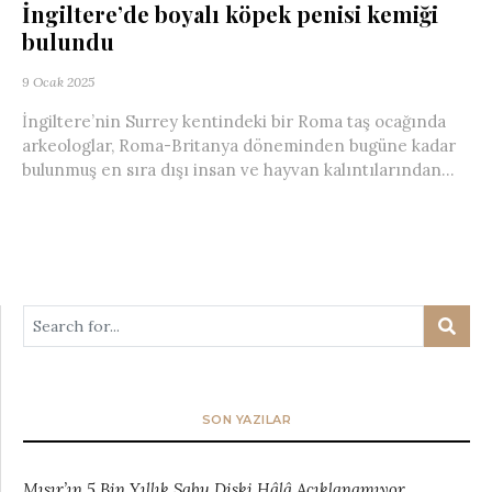
İngiltere’de boyalı köpek penisi kemiği
bulundu
9 Ocak 2025
İngiltere’nin Surrey kentindeki bir Roma taş ocağında
arkeologlar, Roma-Britanya döneminden bugüne kadar
bulunmuş en sıra dışı insan ve hayvan kalıntılarından...
SON YAZILAR
Mısır’ın 5 Bin Yıllık Sabu Diski Hâlâ Açıklanamıyor