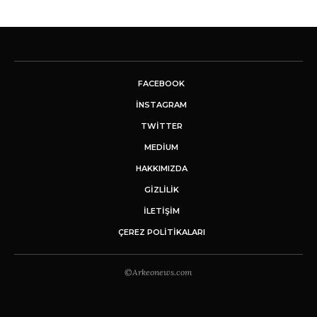
FACEBOOK
INSTAGRAM
TWITTER
MEDIUM
HAKKIMIZDA
GİZLİLİK
İLETIŞIM
ÇEREZ POLITIKALARI
©Arkeonews.com