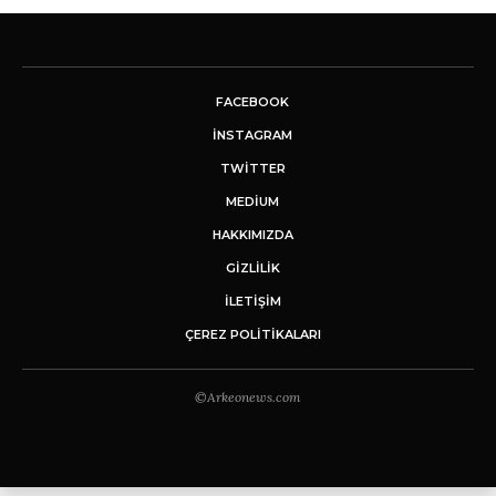
FACEBOOK
INSTAGRAM
TWITTER
MEDIUM
HAKKIMIZDA
GİZLİLİK
İLETIŞIM
ÇEREZ POLITIKALARI
©Arkeonews.com