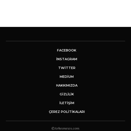
FACEBOOK
INSTAGRAM
TWITTER
MEDIUM
HAKKIMIZDA
GİZLİLİK
İLETIŞIM
ÇEREZ POLITIKALARI
©Arkeonews.com