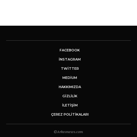
FACEBOOK
INSTAGRAM
TWITTER
MEDIUM
HAKKIMIZDA
GİZLİLİK
İLETIŞIM
ÇEREZ POLITIKALARI
©Arkeonews.com